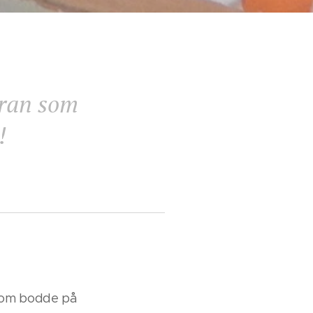
aran som
!
 som bodde på