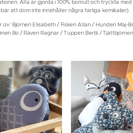
tionen. Alla är gjorda i 100% bomull och tryckta med b
ebär att dom inte innehåller några farliga kemikalier).
r av:
Björnen Elisabeth / Fisken Allan / Hunden Maj-Br
inen Bo / Räven Ragnar / Tuppen Bertil / Tjättbjörne