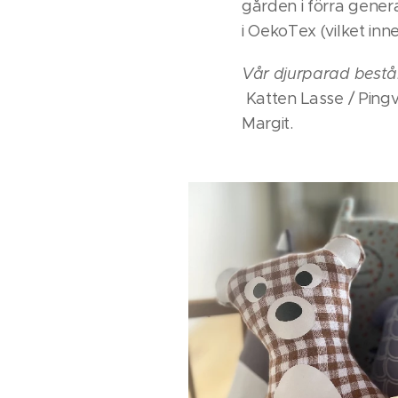
gården i förra genera
i OekoTex (vilket inn
Vår djurparad bestå
Katten Lasse / Pingv
Margit.