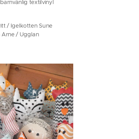
arnvänlig textilvinyl
itt / Igelkotten Sune
n Arne / Ugglan